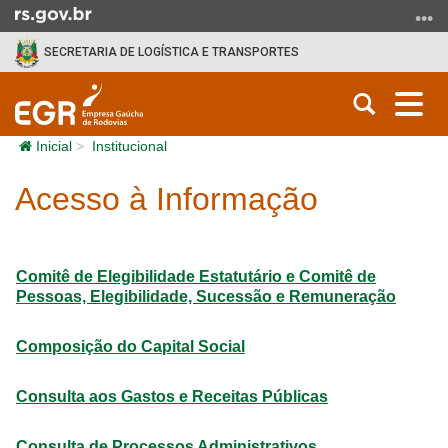
Ir para o conteúdo
Ir para o menu
Ir para a busca
SECRETARIA DE LOGÍSTICA E TRANSPORTES
Abrir a b
Alt
Início do conteúdo
Inicial
Institucional
Acesso à Informação
Comitê de Elegibilidade Estatutário e Comitê de
Pessoas, Elegibilidade, Sucessão e Remuneração
Composição do Capital Social
Consulta aos Gastos e Receitas Públicas
Consulta de Processos Administrativos