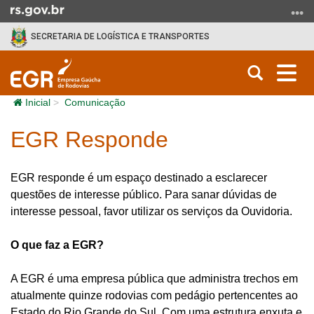
Ir para o conteúdo
Ir para o menu
Ir para a busca
SECRETARIA DE LOGÍSTICA E TRANSPORTES
Abrir a b
Alt
Início do conteúdo
Inicial
Comunicação
EGR Responde
EGR responde é um espaço destinado a esclarecer
questões de interesse público. Para sanar dúvidas de
interesse pessoal, favor utilizar os serviços da Ouvidoria.
O que faz a EGR?
A EGR é uma empresa pública que administra trechos em
atualmente quinze rodovias com pedágio pertencentes ao
Estado do Rio Grande do Sul. Com uma estrutura enxuta e