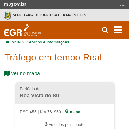
Ir para o conteúdo
Ir para o menu
Ir para a busca
SECRETARIA DE LOGÍSTICA E TRANSPORTES
Abrir a b
Alt
Início do conteúdo
Inicial
Serviços e informações
Tráfego em tempo Real
Ver no mapa
Pedágio de
Boa Vista do Sul
RSC-453 | Km 78+950 -
mapa
3
Veículos por minuto