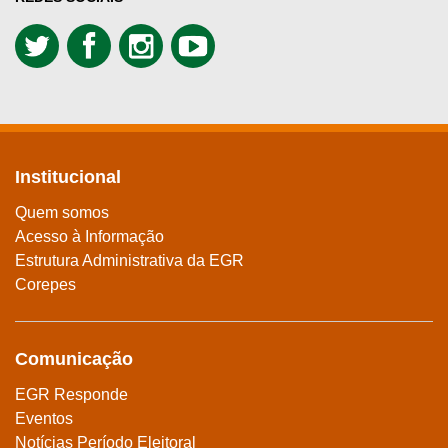
Institucional
Quem somos
Acesso à Informação
Estrutura Administrativa da EGR
Corepes
Comunicação
EGR Responde
Eventos
Notícias Período Eleitoral