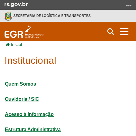
Ir para o conteúdo
Ir para o menu
Ir para a busca
SECRETARIA DE LOGÍSTICA E TRANSPORTES
Abrir a b
Alt
Início do conteúdo
Inicial
Institucional
Quem Somos
Ouvidoria / SIC
Acesso à Informação
Estrutura Administrativa