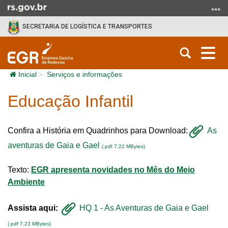
Ir para o conteúdo
Ir para o menu
Ir para a busca
SECRETARIA DE LOGÍSTICA E TRANSPORTES
Abrir a b
Alt
Início do conteúdo
Inicial
Serviços e informações
Educação Infantil
Confira a História em Quadrinhos para Download:
As
aventuras de Gaia e Gael
(.pdf 7,22 MBytes)
Texto:
EGR apresenta novidades no Mês do Meio
Ambiente
Assista aqui:
HQ 1 - As Aventuras de Gaia e Gael
(.pdf 7,23 MBytes)